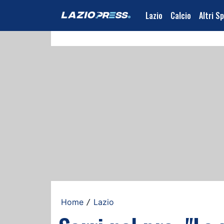
Lazio
Calcio
Altri S
Home
Lazio
/