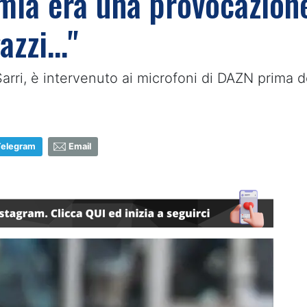
 mia era una provocazion
zzi..."
arri, è intervenuto ai microfoni di DAZN prima de
Telegram
Email