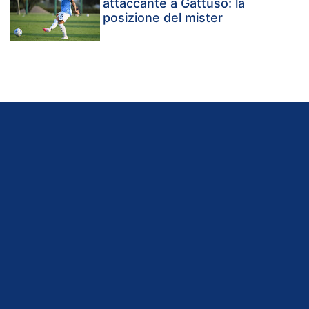
attaccante a Gattuso: la
posizione del mister