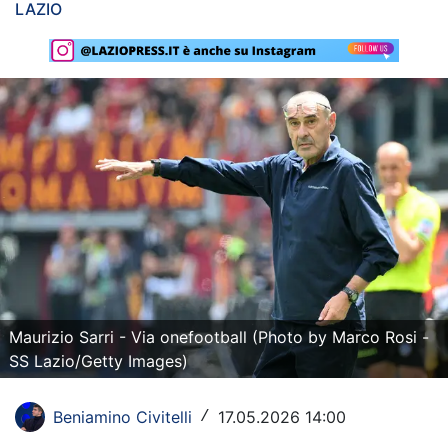
LAZIO
Rassegna Lazio
Social
Calcio
Serie A
Champions League
Europa League
Altri Sport
Formula 1
Maurizio Sarri - Via onefootball (Photo by Marco Rosi -
SS Lazio/Getty Images)
Tennis
Beniamino Civitelli
17.05.2026 14:00
/
Vela