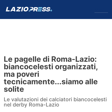
↓
Menu
Lazio
News
Le pagelle di Roma-Lazio:
Formello
biancocelesti organizzati,
ma poveri
Infortuni
tecnicamente...siamo alle
Primavera
solite
Calciomercato
Le valutazioni dei calciatori biancocelesti
nel derby Roma-Lazio
Lazio Women