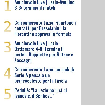
1
Amichevole Live | Lazio-Avellino
6-3: termina il match
2
Calciomercato Lazio, ripartono i
contatti per Brescianini: la
Fiorentina approva la formula
3
Amichevole Live | Lazio-
Ostiamare 4-0: termina il
match. Doppiette per Ratkov e
Zaccagni
4
Calciomercato Lazio, un club di
Serie A pensa a un
biancoceleste per la fascia
5
Pedullà: "La Lazio ha il sì di
Ivanovic, il Benfica…"