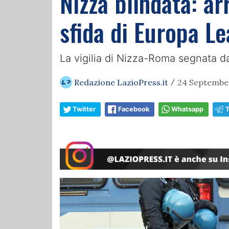
Nizza blindata: ar
sfida di Europa L
La vigilia di Nizza-Roma segnata da o
Redazione LazioPress.it
24 September
/
Twitter
Facebook
Whatsapp