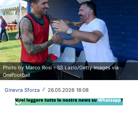
Rassegna Lazio
Social
Calcio
Serie A
Champions League
Photo by Marco Rosi - SS Lazio/Getty Images via
Onefootball
Europa League
Altri Sport
Ginevra Sforza
26.05.2026 18:08
/
Formula 1
Tennis
Vela