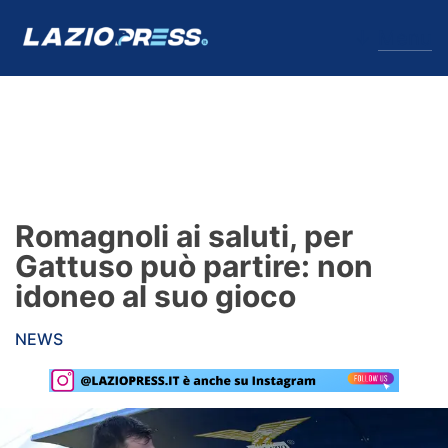
↓
Menu
Lazio
News
Romagnoli ai saluti, per
Formello
Gattuso può partire: non
idoneo al suo gioco
Infortuni
NEWS
Primavera
Calciomercato
Lazio Women