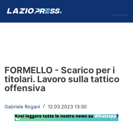
↓
Menu
Lazio
News
FORMELLO - Scarico per i
Formello
titolari. Lavoro sulla tattico
offensiva
Infortuni
Primavera
Gabriele Rogani
12.03.2023 13:30
/
Calciomercato
Lazio Women