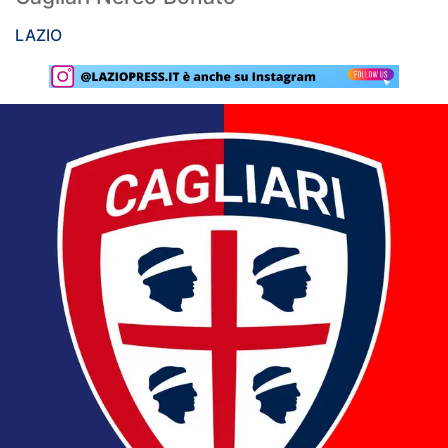
Rassegna Lazio
LAZIO
Social
Calcio
Serie A
Champions League
Europa League
Altri Sport
Formula 1
Tennis
Vela