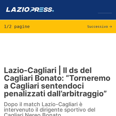
↓
Menu
1/2 pagine
Successivo
→
Lazio
News
Formello
Lazio-Cagliari | Il ds del
Cagliari Bonato: “Torneremo
Infortuni
a Cagliari sentendoci
Primavera
penalizzati dall’arbitraggio”
Calciomercato
Dopo il match Lazio-Cagliari è
intervenuto il dirigente sportivo del
Lazio Women
Cagliari Nereo Bonato