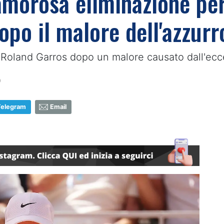
amorosa eliminazione per
opo il malore dell'azzurr
l Roland Garros dopo un malore causato dall'ecc
9
Telegram
Email