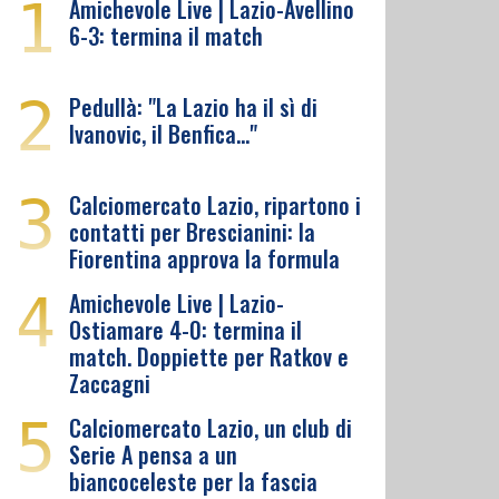
1
Amichevole Live | Lazio-Avellino
6-3: termina il match
2
Pedullà: "La Lazio ha il sì di
Ivanovic, il Benfica…"
3
Calciomercato Lazio, ripartono i
contatti per Brescianini: la
Fiorentina approva la formula
4
Amichevole Live | Lazio-
Ostiamare 4-0: termina il
match. Doppiette per Ratkov e
Zaccagni
5
Calciomercato Lazio, un club di
Serie A pensa a un
biancoceleste per la fascia