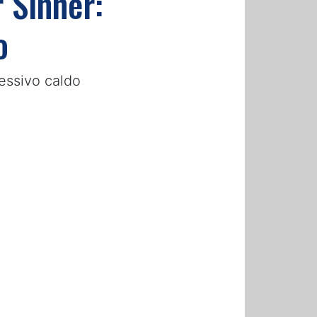
 Sinner:
o
essivo caldo