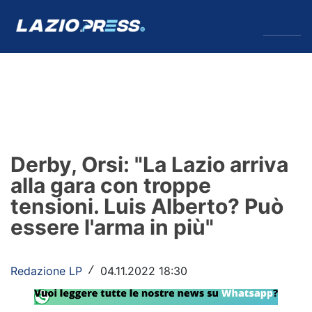
↓
Menu
Lazio
News
Derby, Orsi: "La Lazio arriva
Formello
alla gara con troppe
tensioni. Luis Alberto? Può
Infortuni
essere l'arma in più"
Primavera
Calciomercato
Redazione LP
04.11.2022 18:30
/
Lazio Women