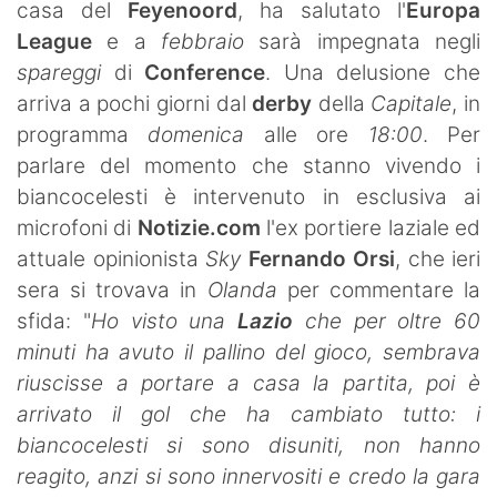
casa del
Feyenoord
, ha salutato l'
Europa
League
e a
febbraio
sarà impegnata negli
spareggi
di
Conference
. Una delusione che
arriva a pochi giorni dal
derby
della
Capitale
, in
programma
domenica
alle ore
18:00
. Per
parlare del momento che stanno vivendo i
biancocelesti è intervenuto in esclusiva ai
microfoni di
Notizie.com
l'ex portiere laziale ed
attuale opinionista
Sky
Fernando Orsi
, che ieri
sera si trovava in
Olanda
per commentare la
sfida: "
Ho visto una
Lazio
che per oltre 60
minuti ha avuto il pallino del gioco, sembrava
riuscisse a portare a casa la partita, poi è
arrivato il gol che ha cambiato tutto: i
biancocelesti si sono disuniti, non hanno
reagito, anzi si sono innervositi e credo la gara