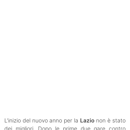
Rassegna Lazio
Social
Calcio
Serie A
Champions League
Europa League
Altri Sport
Formula 1
Tennis
L'inizio del nuovo anno per la
Lazio
non è stato
Vela
dei migliori. Dopo le prime due gare contro