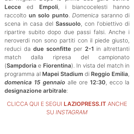
SHOP LAZIO
Lecce
ed
Empoli
, i biancocelesti hanno
raccolto
un solo punto
.
Domenica
saranno di
Contatti
scena in casa del
Sassuolo
, con l'obiettivo di
ripartire subito dopo due passi falsi. Anche i
neroverdi non sono partiti con il piede giusto,
reduci da
due sconfitte
per
2-1
in altrettanti
match dalla ripresa del campionato
(
Sampdoria
e
Fiorentina
). In vista del match in
programma al
Mapei Stadium
di
Reggio Emilia
,
domenica 15 gennaio
alle ore
12:30
, ecco la
designazione arbitrale
:
CLICCA QUI E SEGUI
LAZIOPRESS.IT
ANCHE
SU
INSTAGRAM