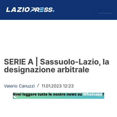
↓
Menu
Lazio
News
SERIE A | Sassuolo-Lazio, la
Formello
designazione arbitrale
Infortuni
Valerio Canuzzi
11.01.2023 12:23
/
Primavera
Calciomercato
Lazio Women