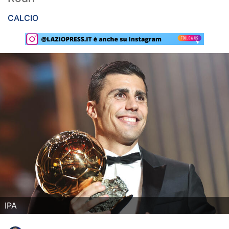
Rassegna Lazio
CALCIO
Social
Calcio
Serie A
Champions League
Europa League
Altri Sport
Formula 1
Tennis
IPA
Vela