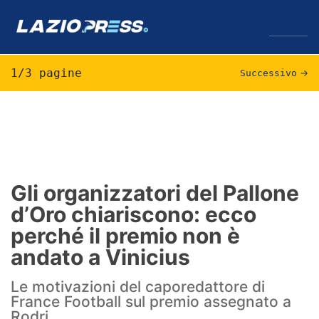
↓
Menu
1/3 pagine
Successivo
→
Lazio
News
Formello
Gli organizzatori del Pallone
d’Oro chiariscono: ecco
Infortuni
perché il premio non è
Primavera
andato a Vinicius
Calciomercato
Le motivazioni del caporedattore di
France Football sul premio assegnato a
Lazio Women
Rodri