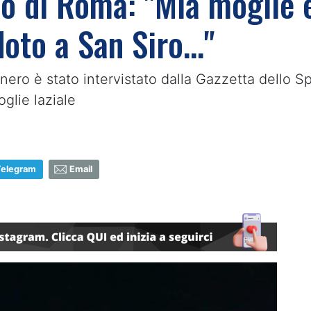
o di Roma: "Mia moglie è 
to a San Siro..."
ero è stato intervistato dalla Gazzetta dello Spo
glie laziale
Telegram
Email