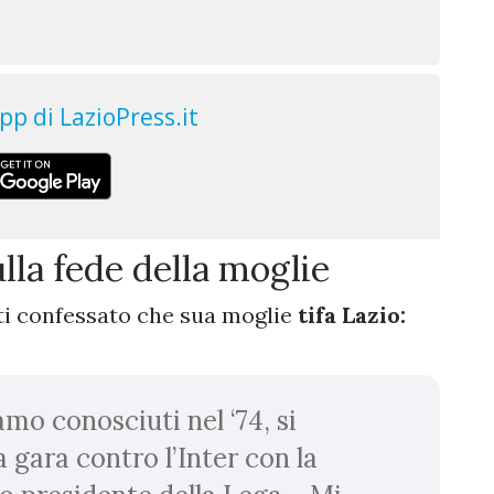
lla fede della moglie
tti confessato che sua moglie
tifa Lazio:
amo conosciuti nel ‘74, si
 gara contro l’Inter con la