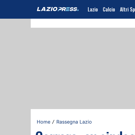
Lazio
Calcio
Altri S
Home
Rassegna Lazio
/