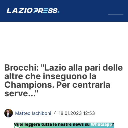
↓
Menu
Lazio
News
Brocchi: "Lazio alla pari delle
Formello
altre che inseguono la
Champions. Per centrarla
Infortuni
serve..."
Primavera
Calciomercato
Matteo Ischiboni
18.01.2023 12:53
/
Lazio Women