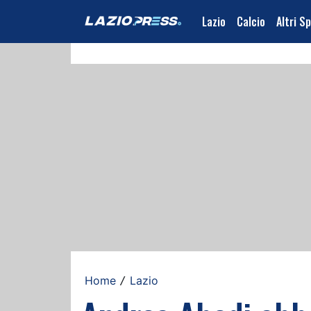
Lazio
Calcio
Altri S
Home
Lazio
/