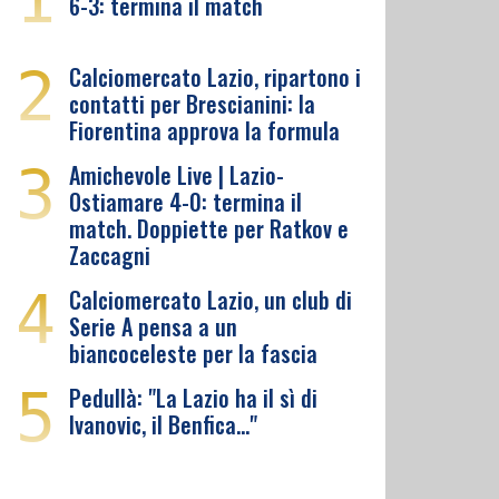
6-3: termina il match
2
Calciomercato Lazio, ripartono i
contatti per Brescianini: la
Fiorentina approva la formula
3
Amichevole Live | Lazio-
Ostiamare 4-0: termina il
match. Doppiette per Ratkov e
Zaccagni
4
Calciomercato Lazio, un club di
Serie A pensa a un
biancoceleste per la fascia
5
Pedullà: "La Lazio ha il sì di
Ivanovic, il Benfica…"