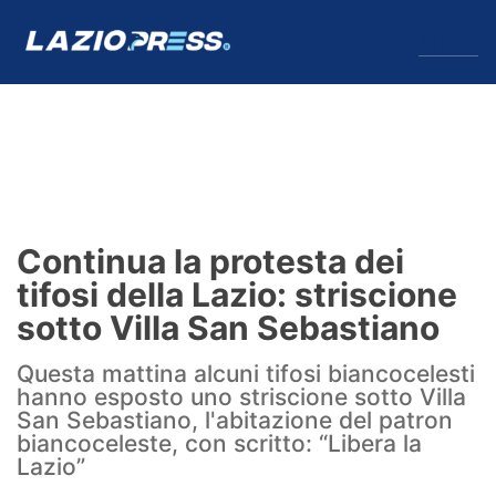
↓
Menu
Lazio
News
Continua la protesta dei
Formello
tifosi della Lazio: striscione
sotto Villa San Sebastiano
Infortuni
Questa mattina alcuni tifosi biancocelesti
Primavera
hanno esposto uno striscione sotto Villa
San Sebastiano, l'abitazione del patron
Calciomercato
biancoceleste, con scritto: “Libera la
Lazio”
Lazio Women