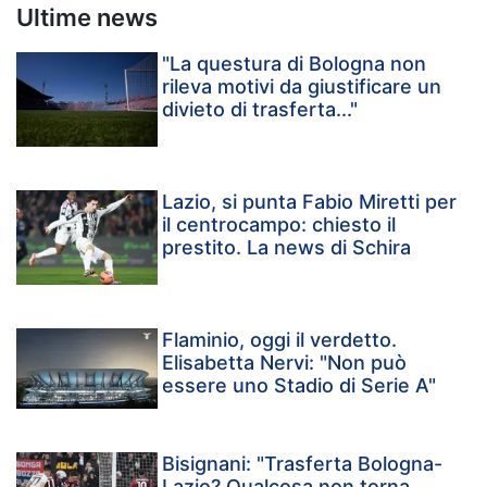
Ultime news
"La questura di Bologna non
rileva motivi da giustificare un
divieto di trasferta..."
Lazio, si punta Fabio Miretti per
il centrocampo: chiesto il
prestito. La news di Schira
Flaminio, oggi il verdetto.
Elisabetta Nervi: "Non può
essere uno Stadio di Serie A"
Bisignani: "Trasferta Bologna-
Lazio? Qualcosa non torna.