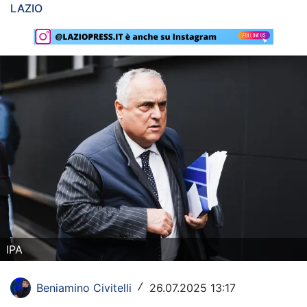
LAZIO
Rassegna Lazio
Social
Calcio
Serie A
Champions League
Europa League
Altri Sport
Formula 1
IPA
Tennis
Beniamino Civitelli
26.07.2025 13:17
/
Vela