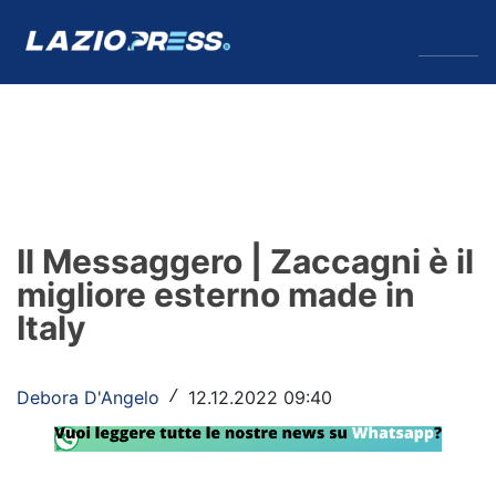
↓
Menu
Lazio
News
Il Messaggero | Zaccagni è il
Formello
migliore esterno made in
Italy
Infortuni
Primavera
Debora D'Angelo
12.12.2022 09:40
/
Calciomercato
Lazio Women