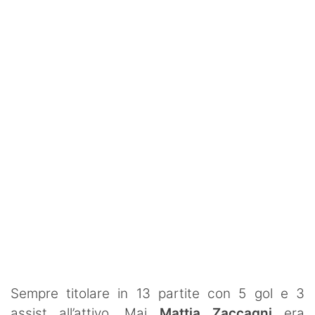
Rassegna Lazio
Social
Calcio
Serie A
Champions League
Europa League
Altri Sport
Formula 1
Tennis
Sempre titolare in 13 partite con 5 gol e 3
Vela
assist all’attivo. Mai
Mattia
Zaccagni
era