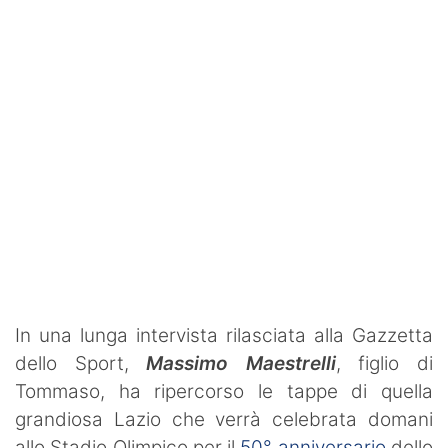
SHOP LAZIO
Contatti
In una lunga intervista rilasciata alla Gazzetta
dello Sport,
Massimo Maestrelli
, figlio di
Tommaso, ha ripercorso le tappe di quella
grandiosa Lazio che verrà celebrata domani
allo Stadio Olimpico per il
50° anniversario
dello