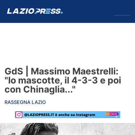
↓
Menu
Lazio
News
GdS | Massimo Maestrelli:
Formello
"Io mascotte, il 4-3-3 e poi
con Chinaglia..."
Infortuni
RASSEGNA LAZIO
Primavera
Calciomercato
Lazio Women