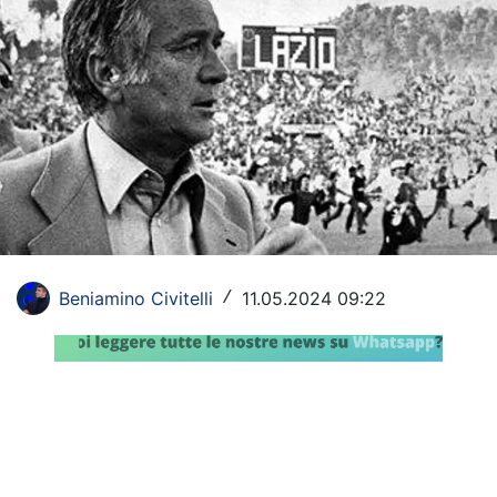
Rassegna Lazio
Social
Calcio
Serie A
Champions League
Europa League
Beniamino Civitelli
11.05.2024 09:22
/
Altri Sport
Formula 1
Tennis
Vela