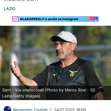
Rassegna Lazio
LAZIO
Social
Calcio
Serie A
Champions League
Europa League
Altri Sport
Formula 1
Sarri - Via onefootball (Photo by Marco Rosi - SS
Tennis
Lazio/Getty Images)
Vela
Beniamino Civitelli
24.07.2025 18:00
/