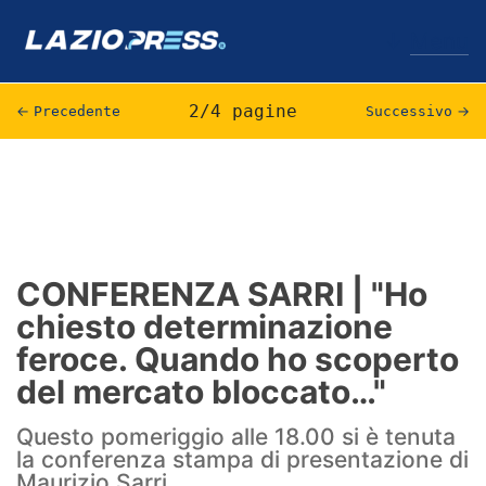
↓
Menu
2/4 pagine
←
Precedente
Successivo
→
Lazio
News
Formello
CONFERENZA SARRI | "Ho
chiesto determinazione
Infortuni
feroce. Quando ho scoperto
Primavera
del mercato bloccato…"
Calciomercato
Questo pomeriggio alle 18.00 si è tenuta
la conferenza stampa di presentazione di
Lazio Women
Maurizio Sarri