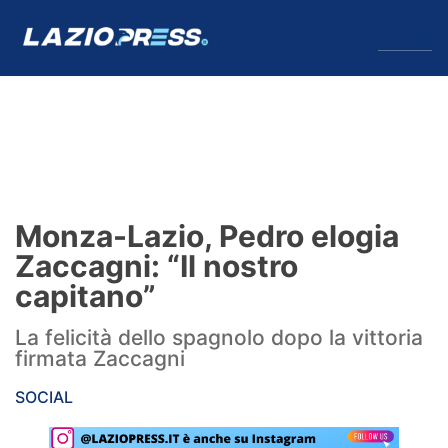
↓
Menu
Lazio
News
Monza-Lazio, Pedro elogia
Formello
Zaccagni: “Il nostro
capitano”
Infortuni
La felicità dello spagnolo dopo la vittoria
Primavera
firmata Zaccagni
Calciomercato
SOCIAL
Lazio Women