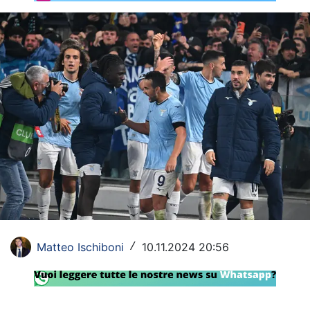
Rassegna Lazio
Social
Calcio
Serie A
Champions League
Europa League
Altri Sport
Formula 1
Matteo Ischiboni
10.11.2024 20:56
/
Tennis
Vela