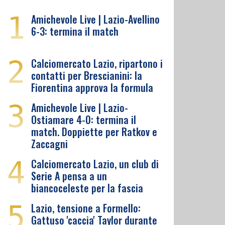
1
Amichevole Live | Lazio-Avellino
6-3: termina il match
2
Calciomercato Lazio, ripartono i
contatti per Brescianini: la
Fiorentina approva la formula
3
Amichevole Live | Lazio-
Ostiamare 4-0: termina il
match. Doppiette per Ratkov e
Zaccagni
4
Calciomercato Lazio, un club di
Serie A pensa a un
biancoceleste per la fascia
5
Lazio, tensione a Formello:
Gattuso 'caccia' Taylor durante