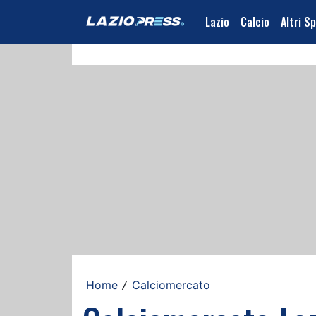
Lazio
Calcio
Altri S
Home
Calciomercato
/