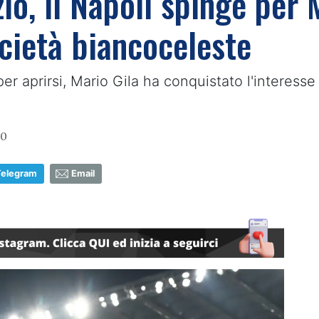
o, il Napoli spinge per M
ocietà biancoceleste
er aprirsi, Mario Gila ha conquistato l'interesse
30
Telegram
Email