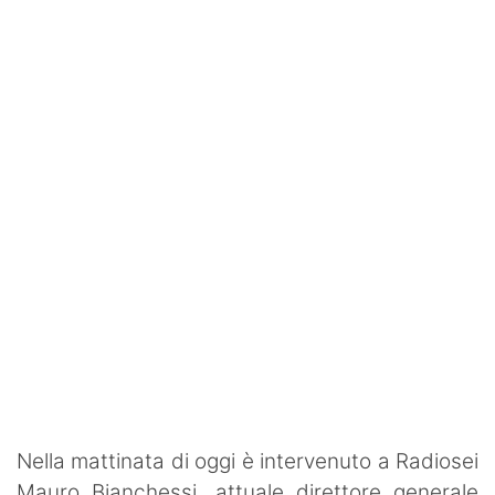
SHOP LAZIO
Contatti
Nella mattinata di oggi è intervenuto a Radiosei
Mauro Bianchessi, attuale direttore generale