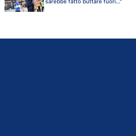
sarebbe fatto buttare fuori..."