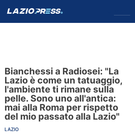
↓
Menu
Lazio
News
Bianchessi a Radiosei: "La
Formello
Lazio è come un tatuaggio,
l'ambiente ti rimane sulla
Infortuni
pelle. Sono uno all'antica:
Primavera
mai alla Roma per rispetto
del mio passato alla Lazio"
Calciomercato
LAZIO
Lazio Women