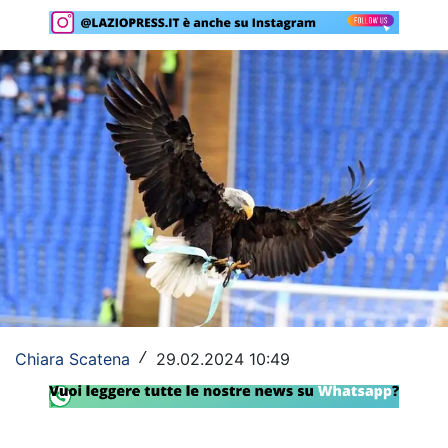
Rassegna Lazio
Social
Calcio
Serie A
Champions League
Europa League
Altri Sport
Formula 1
Chiara Scatena
29.02.2024 10:49
/
Tennis
Vela