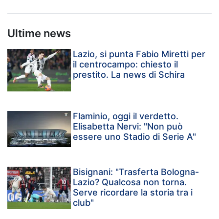
Ultime news
Lazio, si punta Fabio Miretti per
il centrocampo: chiesto il
prestito. La news di Schira
Flaminio, oggi il verdetto.
Elisabetta Nervi: "Non può
essere uno Stadio di Serie A"
Bisignani: "Trasferta Bologna-
Lazio? Qualcosa non torna.
Serve ricordare la storia tra i
club"