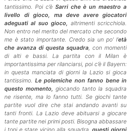
tantissimo. Poi c’è
Sarri che è un maestro a
livello di gioco, ma deve avere giocatori
adeguati al suo gioco,
altrimenti scricchiola.
Non entro nel merito del mercato che secondo
me è stato importante.
Credo sia un po’ l’
età
che avanza di questa squadra
, con momenti
di alti e bassi. La partita con il Milan è
importantissima per rilanciarsi, poi c’è il Bayern:
in questa manciata di giorni la Lazio si gioca
tantissimo.
Le polemiche non fanno bene in
questo momento,
giocando tanto la squadra
ne risente, ma lo fanno tutti. Se giochi tante
partite vuol dire che stai andando avanti su
tanti fronti. La Lazio deve abituarsi a giocare
tante partite nei primi posti. Bisogna abbassare
i toni e stare vicino alla squadra,
questi giorni