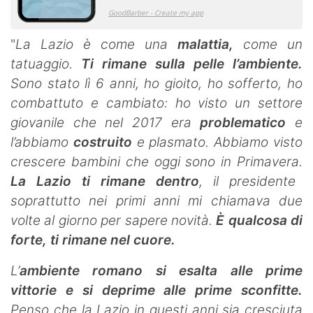
"
La Lazio è come una
malattia,
come un
tatuaggio.
Ti rimane sulla pelle l’ambiente.
Sono stato lì 6 anni, ho gioito, ho sofferto, ho
combattuto e cambiato: ho visto un settore
giovanile che nel 2017 era
problematico
e
l’abbiamo
costruito
e plasmato. Abbiamo visto
crescere bambini che oggi sono in Primavera.
La Lazio ti rimane dentro
, il presidente
soprattutto nei primi anni mi chiamava due
volte al giorno per sapere novità.
È qualcosa di
forte, ti rimane nel cuore.
L’
ambiente romano si esalta alle prime
vittorie e si deprime alle prime sconfitte.
Penso che la Lazio in questi anni sia cresciuta