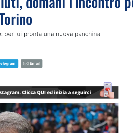
luti, domani l’incontro p
 Torino
io: per lui pronta una nuova panchina
Telegram
Email