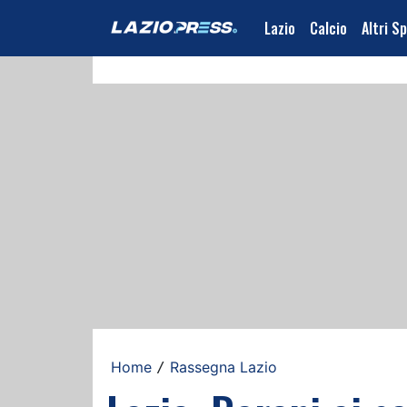
Lazio
Calcio
Altri S
Home
Rassegna Lazio
/