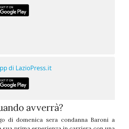
quando avverrà?
logo di domenica sera condanna Baroni a
la sua prima esperienza in carriera con una