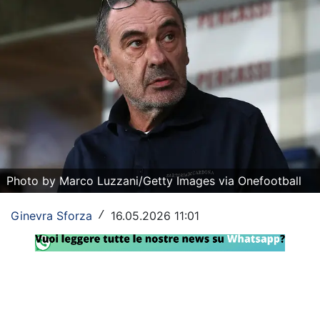
Rassegna Lazio
Social
Calcio
Serie A
Champions League
Europa League
Photo by Marco Luzzani/Getty Images via Onefootball
Altri Sport
Ginevra Sforza
16.05.2026 11:01
/
Formula 1
Tennis
Vela