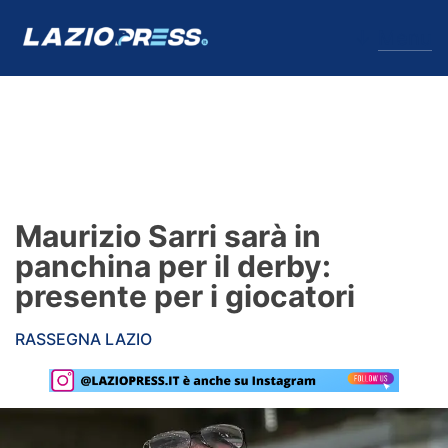
↓
Menu
Lazio
News
Maurizio Sarri sarà in
Formello
panchina per il derby:
presente per i giocatori
Infortuni
RASSEGNA LAZIO
Primavera
Calciomercato
Lazio Women