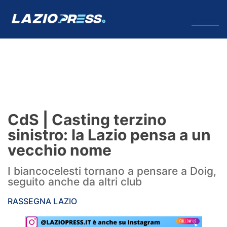
↓
Menu
Lazio
News
CdS | Casting terzino
Formello
sinistro: la Lazio pensa a un
vecchio nome
Infortuni
I biancocelesti tornano a pensare a Doig,
Primavera
seguito anche da altri club
Calciomercato
RASSEGNA LAZIO
Lazio Women