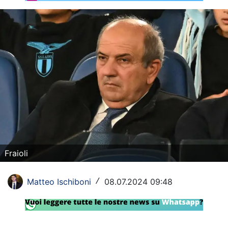
Rassegna Lazio
Social
Calcio
Serie A
Champions League
Europa League
Altri Sport
Fraioli
Formula 1
Matteo Ischiboni
08.07.2024 09:48
/
Tennis
Vela