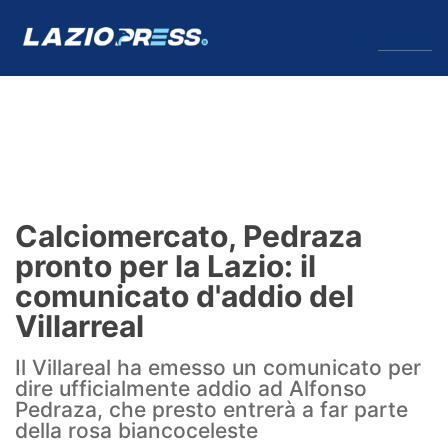
↓
Menu
Lazio
News
Calciomercato, Pedraza
Formello
pronto per la Lazio: il
comunicato d'addio del
Infortuni
Villarreal
Primavera
Il Villareal ha emesso un comunicato per
dire ufficialmente addio ad Alfonso
Calciomercato
Pedraza, che presto entrerà a far parte
della rosa biancoceleste
Lazio Women