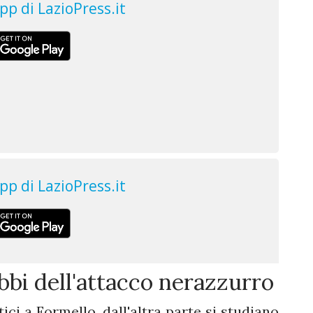
bbi dell'attacco nerazzurro
tici a Formello, dall'altra parte si studiano