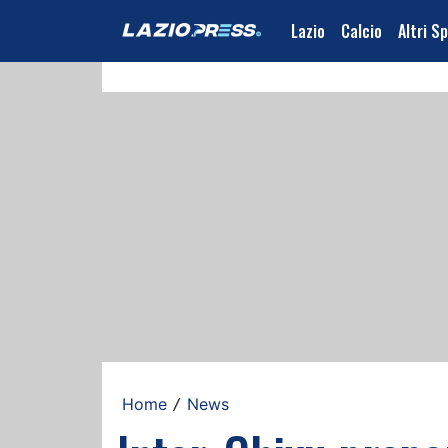
Lazio
Calcio
Altri S
Home
News
/