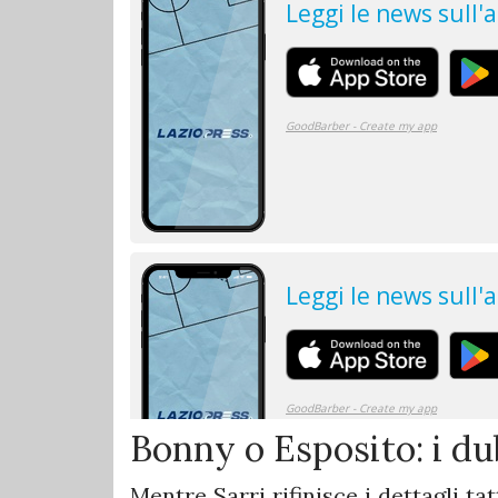
Bonny o Esposito: i du
Mentre Sarri rifinisce i dettagli tat