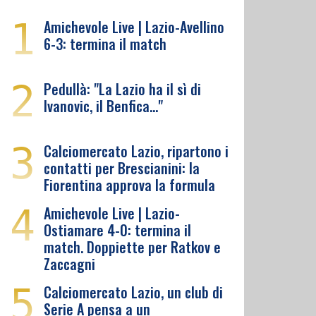
1
Amichevole Live | Lazio-Avellino
6-3: termina il match
2
Pedullà: "La Lazio ha il sì di
Ivanovic, il Benfica…"
3
Calciomercato Lazio, ripartono i
contatti per Brescianini: la
Fiorentina approva la formula
4
Amichevole Live | Lazio-
Ostiamare 4-0: termina il
match. Doppiette per Ratkov e
Zaccagni
5
Calciomercato Lazio, un club di
Serie A pensa a un