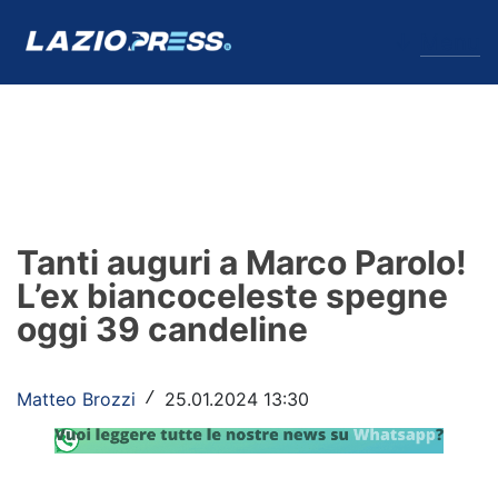
↓
Menu
Lazio
News
Tanti auguri a Marco Parolo!
Formello
L’ex biancoceleste spegne
oggi 39 candeline
Infortuni
Primavera
Matteo Brozzi
25.01.2024 13:30
/
Calciomercato
Lazio Women