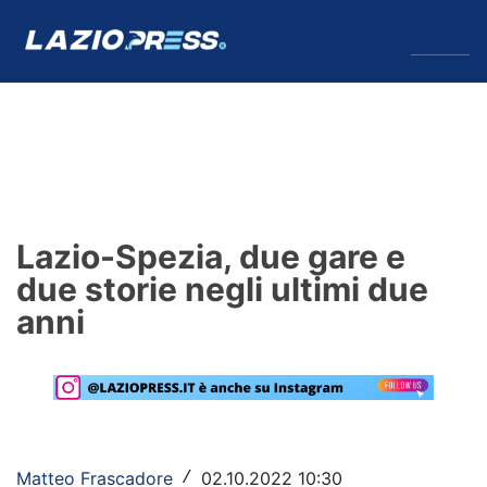
↓
Menu
Lazio
News
Lazio-Spezia, due gare e
Formello
due storie negli ultimi due
anni
Infortuni
Primavera
Calciomercato
Lazio Women
Matteo Frascadore
02.10.2022 10:30
/