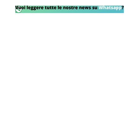
Rassegna Lazio
Social
Calcio
Serie A
Champions League
Europa League
Altri Sport
Formula 1
Tennis
Vela