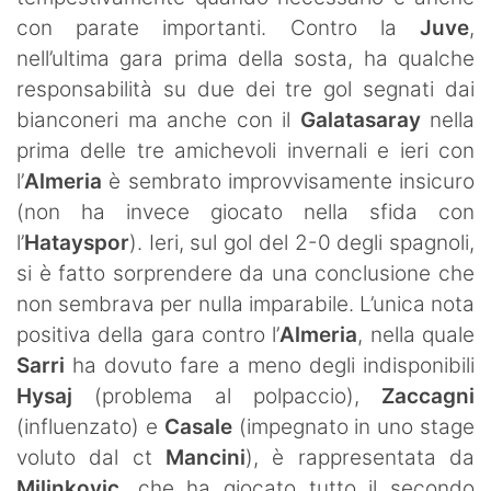
con parate importanti. Contro la
Juve
,
nell’ultima gara prima della sosta, ha qualche
responsabilità su due dei tre gol segnati dai
bianconeri ma anche con il
Galatasaray
nella
prima delle tre amichevoli invernali e ieri con
l’
Almeria
è sembrato improvvisamente insicuro
(non ha invece giocato nella sfida con
l’
Hatayspor
). Ieri, sul gol del 2-0 degli spagnoli,
si è fatto sorprendere da una conclusione che
non sembrava per nulla imparabile. L’unica nota
positiva della gara contro l’
Almeria
, nella quale
Sarri
ha dovuto fare a meno degli indisponibili
Hysaj
(problema al polpaccio),
Zaccagni
(influenzato) e
Casale
(impegnato in uno stage
voluto dal ct
Mancini
), è rappresentata da
Milinkovic
, che ha giocato tutto il secondo