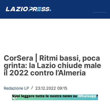
↓
Menu
Lazio
News
CorSera | Ritmi bassi, poca
Formello
grinta: la Lazio chiude male
il 2022 contro l’Almeria
Infortuni
Primavera
Redazione LP
23.12.2022 09:15
/
Calciomercato
Lazio Women