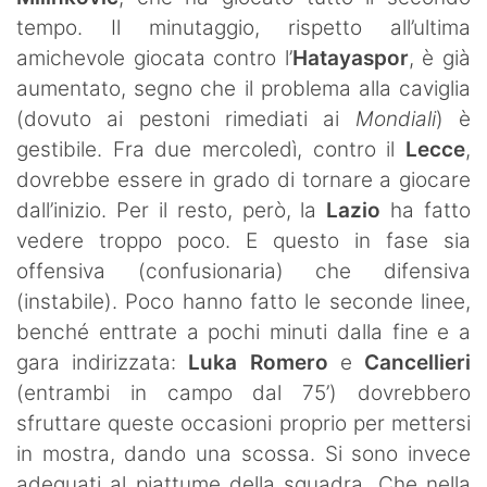
tempo. Il minutaggio, rispetto all’ultima
amichevole giocata contro l’
Hatayaspor
, è già
aumentato, segno che il problema alla caviglia
(dovuto ai pestoni rimediati ai
Mondiali
) è
gestibile. Fra due mercoledì, contro il
Lecce
,
dovrebbe essere in grado di tornare a giocare
dall’inizio. Per il resto, però, la
Lazio
ha fatto
vedere troppo poco. E questo in fase sia
offensiva (confusionaria) che difensiva
(instabile). Poco hanno fatto le seconde linee,
benché enttrate a pochi minuti dalla fine e a
gara indirizzata:
Luka Romero
e
Cancellieri
(entrambi in campo dal 75’) dovrebbero
sfruttare queste occasioni proprio per mettersi
in mostra, dando una scossa. Si sono invece
adeguati al piattume della squadra. Che nella