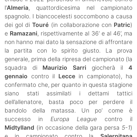
SHOP LAZIO
l’
Almeria
, quattordicesima nel campionato
spagnolo. I biancocelesti soccombono a causa
Contatti
dei gol di
Touré
(in collaborazione con
Patric
)
e
Ramazani
, rispettivamente al 36’ e al 46’, ma
non hanno mai dato la sensazione di affrontare
la partita con lo spirito giusto. La prova
generale, prima della ripresa del campionato (la
squadra di
Maurizio Sarri
giocherà il
4
gennaio
contro il
Lecce
in campionato), ha
confermato che, per quanto in questa stagione
siano stati assimilati i dettami tattici
dell’allenatore, basta poco per perdere il
bandolo della matassa. Un po’ come è
successo in
Europa League
contro il
Midtylland
(in occasione della gara persa
5-1
)
e in campionato contro la
Salernitana