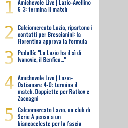
1
Amichevole Live | Lazio-Avellino
6-3: termina il match
2
Calciomercato Lazio, ripartono i
contatti per Brescianini: la
Fiorentina approva la formula
3
Pedullà: "La Lazio ha il sì di
Ivanovic, il Benfica…"
4
Amichevole Live | Lazio-
Ostiamare 4-0: termina il
match. Doppiette per Ratkov e
Zaccagni
5
Calciomercato Lazio, un club di
Serie A pensa a un
biancoceleste per la fascia