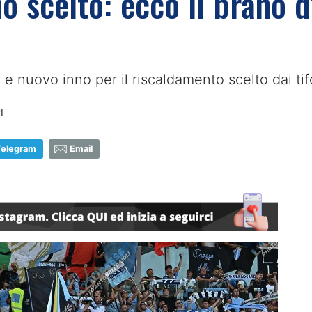
no scelto: ecco il brano 
 e nuovo inno per il riscaldamento scelto dai tif
4
Telegram
Email