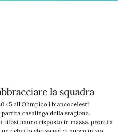
abbracciare la squadra
20.45 all’Olimpico i biancocelesti
partita casalinga della stagione.
 i tifosi hanno risposto in massa, pronti a
n un debutto che sa già di nuovo inizio.