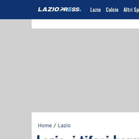
Lazio
Calcio
Altri S
Home
Lazio
/