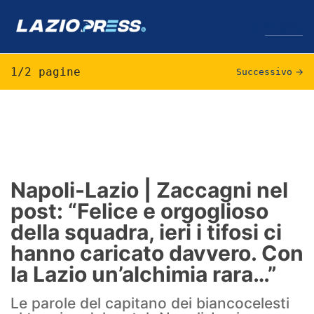
↓
Menu
1/2 pagine
Successivo
→
Lazio
News
Formello
Napoli-Lazio | Zaccagni nel
post: “Felice e orgoglioso
Infortuni
della squadra, ieri i tifosi ci
Primavera
hanno caricato davvero. Con
la Lazio un’alchimia rara…”
Calciomercato
Le parole del capitano dei biancocelesti
Lazio Women