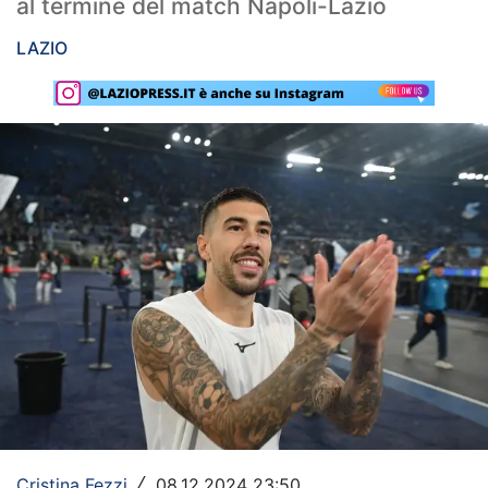
al termine del match Napoli-Lazio
Rassegna Lazio
LAZIO
Social
Calcio
Serie A
Champions League
Europa League
Altri Sport
Formula 1
Tennis
Vela
Cristina Fezzi
08.12.2024 23:50
/