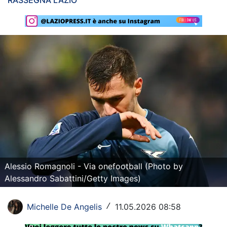
RASSEGNA LAZIO
Rassegna Lazio
Social
Calcio
Serie A
Champions League
Europa League
Altri Sport
Alessio Romagnoli - Via onefootball (Photo by
Formula 1
Alessandro Sabattini/Getty Images)
Tennis
Michelle De Angelis
11.05.2026 08:58
/
Vela