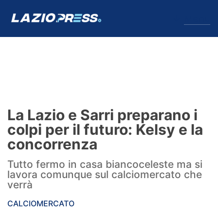
↓
Menu
Lazio
News
La Lazio e Sarri preparano i
Formello
colpi per il futuro: Kelsy e la
concorrenza
Infortuni
Tutto fermo in casa biancoceleste ma si
Primavera
lavora comunque sul calciomercato che
verrà
Calciomercato
CALCIOMERCATO
Lazio Women