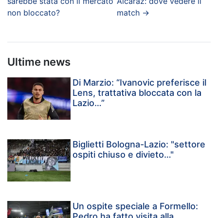
sarebbe stata con il mercato
Alcaraz: dove vedere il
non bloccato?
match
→
Ultime news
Di Marzio: “Ivanovic preferisce il
Lens, trattativa bloccata con la
Lazio…”
Biglietti Bologna-Lazio: "settore
ospiti chiuso e divieto…"
Un ospite speciale a Formello:
Pedro ha fatto visita alla