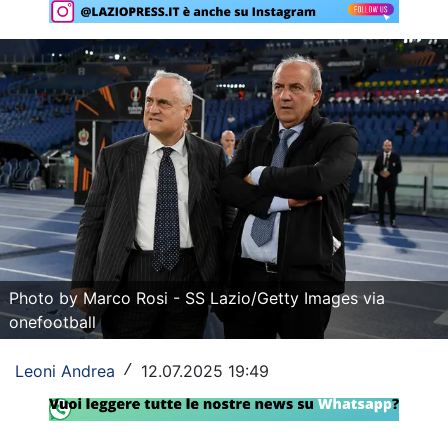
Rassegna Lazio
Social
Calcio
Serie A
Champions League
Europa League
Altri Sport
Photo by Marco Rosi - SS Lazio/Getty Images via
onefootball
Formula 1
Leoni Andrea
12.07.2025 19:49
/
Tennis
Vela