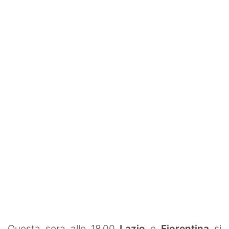
Rassegna Lazio
Social
Calcio
Serie A
Champions League
Europa League
Altri Sport
Formula 1
Tennis
Vela
Questa sera alle 18.00
Lazio
e
Fiorentina
si