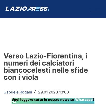
↓
Menu
Lazio
News
Verso Lazio-Fiorentina, i
Formello
numeri dei calciatori
biancocelesti nelle sfide
Infortuni
con i viola
Primavera
Calciomercato
Gabriele Rogani
29.01.2023 13:00
/
Lazio Women