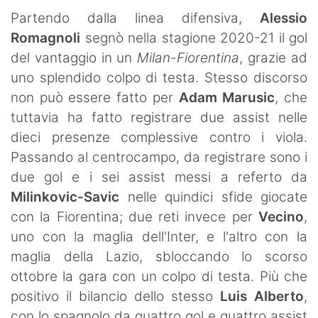
Partendo dalla linea difensiva,
Alessio
Romagnoli
segnò nella stagione 2020-21 il gol
del vantaggio in un
Milan-Fiorentina
, grazie ad
uno splendido colpo di testa. Stesso discorso
non può essere fatto per
Adam Marusic
, che
tuttavia ha fatto registrare due assist nelle
dieci presenze complessive contro i viola.
Passando al centrocampo, da registrare sono i
due gol e i sei assist messi a referto da
Milinkovic-Savic
nelle quindici sfide giocate
con la Fiorentina; due reti invece per
Vecino
,
uno con la maglia dell'Inter, e l'altro con la
maglia della Lazio, sbloccando lo scorso
ottobre la gara con un colpo di testa. Più che
positivo il bilancio dello stesso
Luis Alberto
,
con lo spagnolo da quattro gol e quattro assist