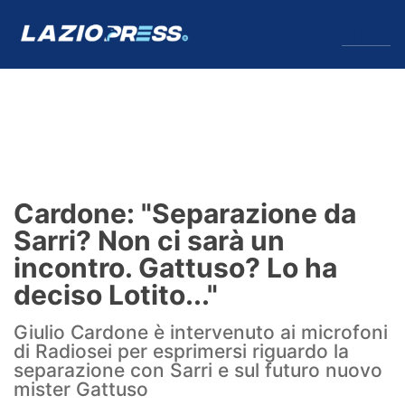
↓
Menu
Lazio
News
Cardone: "Separazione da
Formello
Sarri? Non ci sarà un
incontro. Gattuso? Lo ha
Infortuni
deciso Lotito..."
Primavera
Giulio Cardone è intervenuto ai microfoni
di Radiosei per esprimersi riguardo la
Calciomercato
separazione con Sarri e sul futuro nuovo
mister Gattuso
Lazio Women