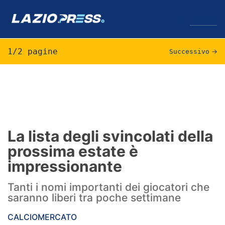
↓
Menu
1/2 pagine
Successivo
→
Lazio
News
Formello
La lista degli svincolati della
prossima estate è
Infortuni
impressionante
Primavera
Tanti i nomi importanti dei giocatori che
Calciomercato
saranno liberi tra poche settimane
Lazio Women
CALCIOMERCATO