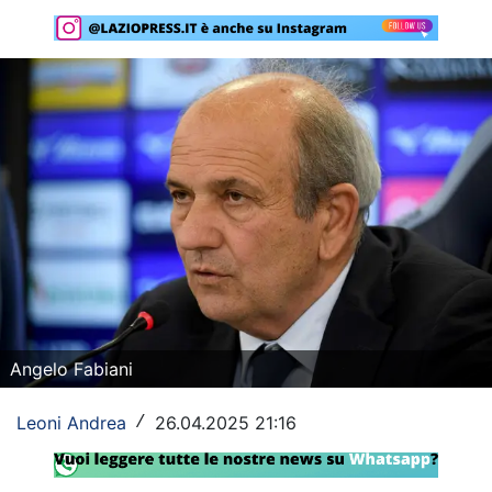
Rassegna Lazio
Social
Calcio
Serie A
Champions League
Europa League
Altri Sport
Formula 1
Angelo Fabiani
Tennis
Leoni Andrea
26.04.2025 21:16
/
Vela