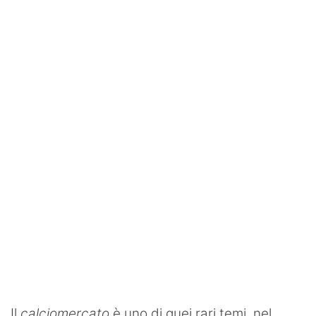
SHOP LAZIO
Contatti
Il
calciomercato
è uno di quei rari temi, nel