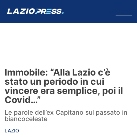
↓
Menu
Lazio
News
Immobile: “Alla Lazio c’è
Formello
stato un periodo in cui
vincere era semplice, poi il
Infortuni
Covid…”
Primavera
Le parole dell’ex Capitano sul passato in
biancoceleste
Calciomercato
LAZIO
Lazio Women