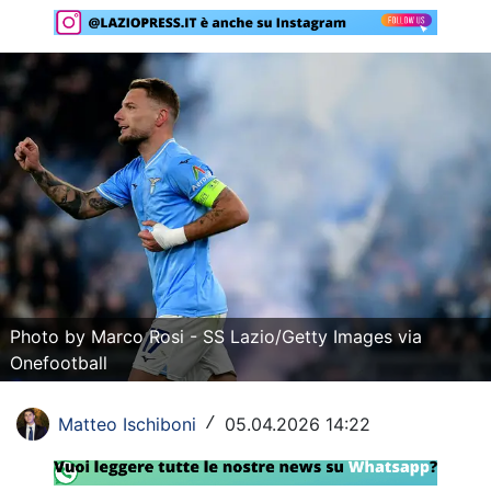
Rassegna Lazio
Social
Calcio
Serie A
Champions League
Europa League
Altri Sport
Photo by Marco Rosi - SS Lazio/Getty Images via
Onefootball
Formula 1
Tennis
Matteo Ischiboni
05.04.2026 14:22
/
Vela