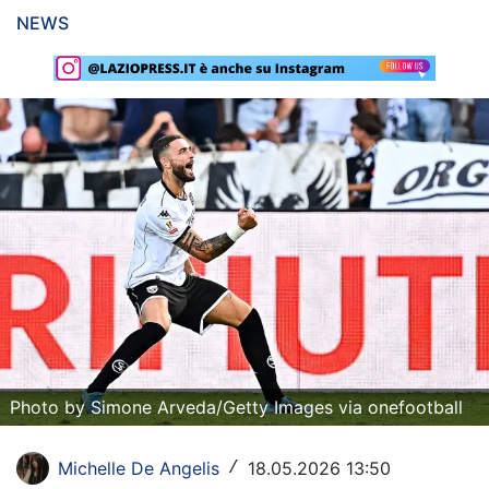
NEWS
Rassegna Lazio
Social
Calcio
Serie A
Champions League
Europa League
Altri Sport
Formula 1
Photo by Simone Arveda/Getty Images via onefootball
Tennis
Vela
Michelle De Angelis
18.05.2026 13:50
/