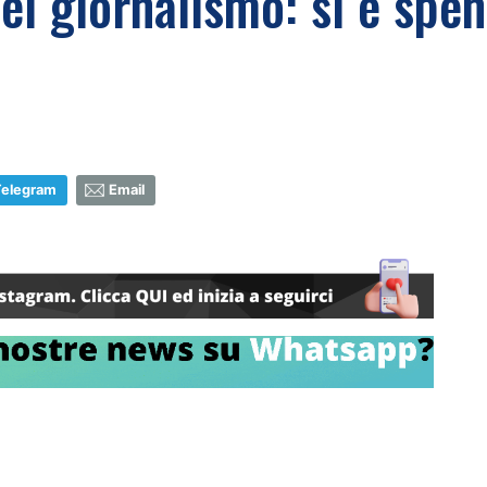
el giornalismo: si è spe
Telegram
Email