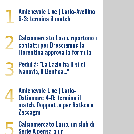
1
Amichevole Live | Lazio-Avellino
6-3: termina il match
2
Calciomercato Lazio, ripartono i
contatti per Brescianini: la
Fiorentina approva la formula
3
Pedullà: "La Lazio ha il sì di
Ivanovic, il Benfica…"
4
Amichevole Live | Lazio-
Ostiamare 4-0: termina il
match. Doppiette per Ratkov e
Zaccagni
5
Calciomercato Lazio, un club di
Serie A pensa a un