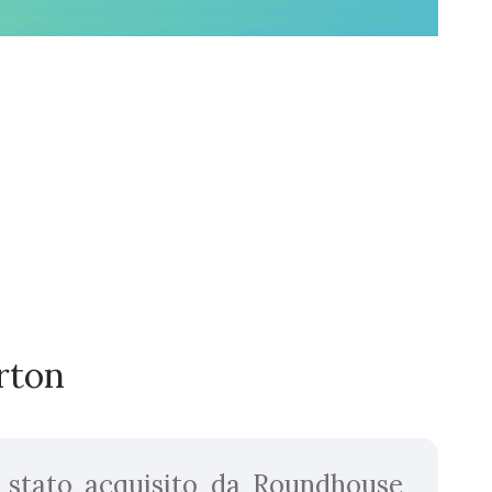
rton
è stato acquisito da Roundhouse