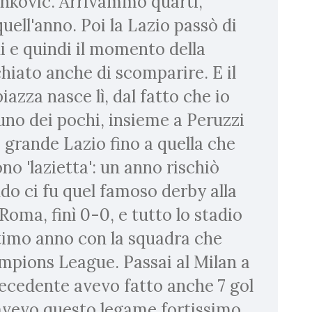
tankovic. Arrivammo quarti,
ell'anno. Poi la Lazio passò di
di e quindi il momento della
hiato anche di scomparire. E il
azza nasce lì, dal fatto che io
no dei pochi, insieme a Peruzzi
a grande Lazio fino a quella che
 'lazietta': un anno rischiò
do ci fu quel famoso derby alla
Roma, finì 0-0, e tutto lo stadio
ultimo anno con la squadra che
ampions League. Passai al Milan a
ecedente avevo fatto anche 7 gol
vevo questo legame fortissimo,