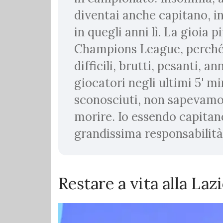
diventai anche capitano, in
in quegli anni lì. La gioia p
Champions League, perch
difficili, brutti, pesanti, a
giocatori negli ultimi 5' m
sconosciuti, non sapevam
morire. Io essendo capita
grandissima responsabilità.
Restare a vita alla Laz