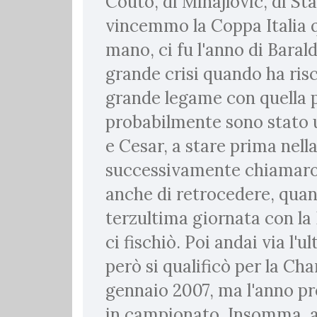
Couto, di Mihajlovic, di S
vincemmo la Coppa Italia qu
mano, ci fu l'anno di Baral
grande crisi quando ha risc
grande legame con quella pi
probabilmente sono stato u
e Cesar, a stare prima nell
successivamente chiamarono
anche di retrocedere, quan
terzultima giornata con la 
ci fischiò. Poi andai via l'
però si qualificò per la Ch
gennaio 2007, ma l'anno pr
in campionato. Insomma, a