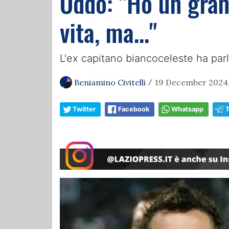
Oddo: "Ho un gran
vita, ma…"
L'ex capitano biancoceleste ha parl
Beniamino Civitelli
19 December 2024,
/
Twitter
Facebook
Whatsapp