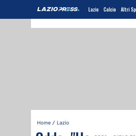
Lazio
Calcio
Altri S
Home
Lazio
/