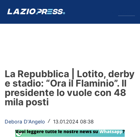
↓
Menu
Lazio
News
La Repubblica | Lotito, derby
Formello
e stadio: “Ora il Flaminio”. Il
presidente lo vuole con 48
Infortuni
mila posti
Primavera
Calciomercato
Debora D'Angelo
13.01.2024 08:38
/
Lazio Women