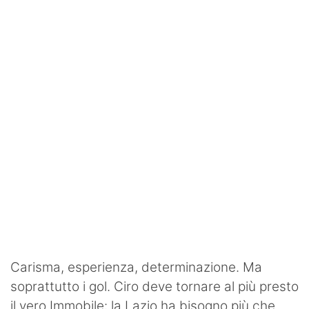
Rassegna Lazio
Social
Calcio
Serie A
Champions League
Europa League
Altri Sport
Formula 1
Tennis
Carisma, esperienza, determinazione. Ma
soprattutto i gol. Ciro deve tornare al più presto
Vela
il vero Immobile: la Lazio ha bisogno più che