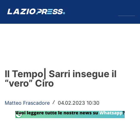
↓
Menu
Lazio
News
Il Tempo| Sarri insegue il
Formello
“vero” Ciro
Infortuni
Matteo Frascadore
04.02.2023 10:30
/
Primavera
Calciomercato
Lazio Women