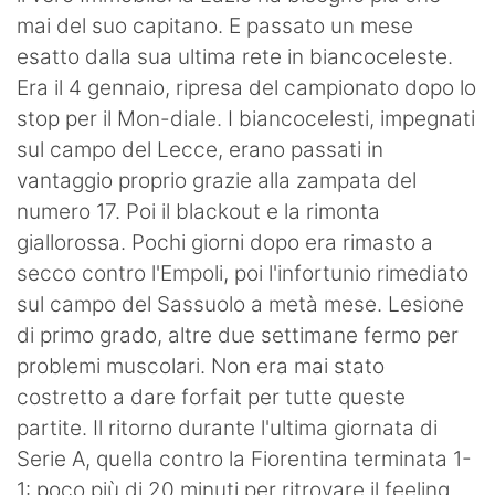
SHOP LAZIO
mai del suo capitano. E passato un mese
esatto dalla sua ultima rete in biancoceleste.
Contatti
Era il 4 gennaio, ripresa del campionato dopo lo
stop per il Mon-diale. I biancocelesti, impegnati
sul campo del Lecce, erano passati in
vantaggio proprio grazie alla zampata del
numero 17. Poi il blackout e la rimonta
giallorossa. Pochi giorni dopo era rimasto a
secco contro l'Empoli, poi l'infortunio rimediato
sul campo del Sassuolo a metà mese. Lesione
di primo grado, altre due settimane fermo per
problemi muscolari. Non era mai stato
costretto a dare forfait per tutte queste
partite. Il ritorno durante l'ultima giornata di
Serie A, quella contro la Fiorentina terminata 1-
1: poco più di 20 minuti per ritrovare il feeling