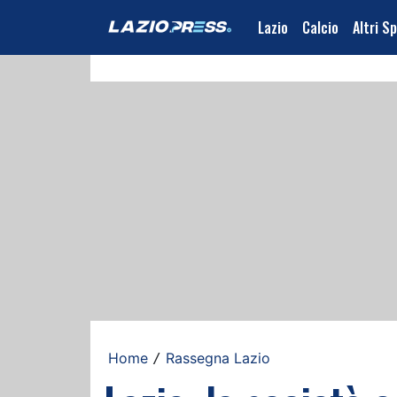
Lazio
Calcio
Altri S
Home
Rassegna Lazio
/