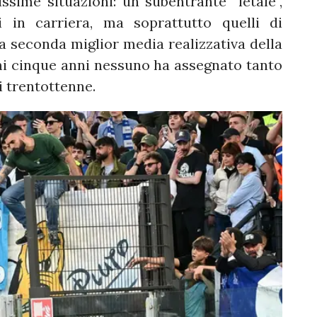
sime situazioni: un subentrante “letale“,
in carriera, ma soprattutto quelli di
la seconda miglior media realizzativa della
timi cinque anni nessuno ha assegnato tanto
i trentottenne.