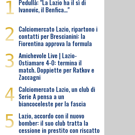
1
Pedullà: "La Lazio ha il sì di
Ivanovic, il Benfica…"
2
Calciomercato Lazio, ripartono i
contatti per Brescianini: la
Fiorentina approva la formula
3
Amichevole Live | Lazio-
Ostiamare 4-0: termina il
match. Doppiette per Ratkov e
Zaccagni
4
Calciomercato Lazio, un club di
Serie A pensa a un
biancoceleste per la fascia
5
Lazio, accordo con il nuovo
bomber: il suo club tratta la
cessione in prestito con riscatto