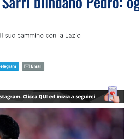
e Sarri blindano Pedro: og
il suo cammino con la Lazio
Telegram
Email