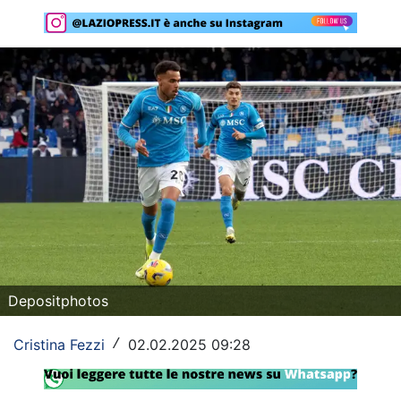
Rassegna Lazio
Social
Calcio
Serie A
Champions League
Europa League
Altri Sport
Formula 1
Depositphotos
Tennis
Cristina Fezzi
02.02.2025 09:28
/
Vela