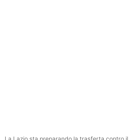
SHOP LAZIO
Contatti
La Lazio sta preparando la trasferta contro il