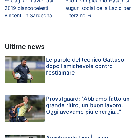
←
Cagliari-Lazio, dal
Buon compleanno Hysaj! Gli
2019 biancocelesti
auguri social della Lazio per
vincenti in Sardegna
il terzino
→
Ultime news
Le parole del tecnico Gattuso
dopo l'amichevole contro
l'ostiamare
Provstgaard: "Abbiamo fatto un
grande ritiro, un buon lavoro.
Oggi avevamo più energia..."
Amichevole Live | Lazio-