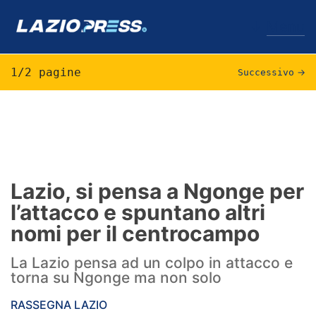
↓
Menu
1/2 pagine
Successivo
→
Lazio
News
Formello
Lazio, si pensa a Ngonge per
l’attacco e spuntano altri
Infortuni
nomi per il centrocampo
Primavera
La Lazio pensa ad un colpo in attacco e
Calciomercato
torna su Ngonge ma non solo
Lazio Women
RASSEGNA LAZIO