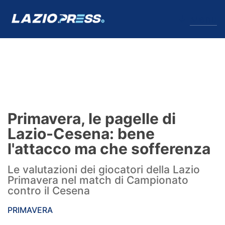
↓
Menu
Lazio
News
Primavera, le pagelle di
Formello
Lazio-Cesena: bene
l'attacco ma che sofferenza
Infortuni
Le valutazioni dei giocatori della Lazio
Primavera
Primavera nel match di Campionato
contro il Cesena
Calciomercato
PRIMAVERA
Lazio Women