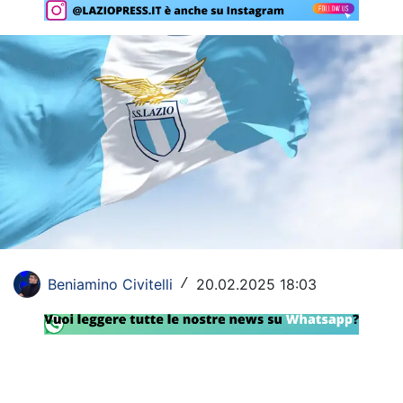
Rassegna Lazio
Social
Calcio
Serie A
Champions League
Europa League
Altri Sport
Beniamino Civitelli
20.02.2025 18:03
/
Formula 1
Tennis
Vela