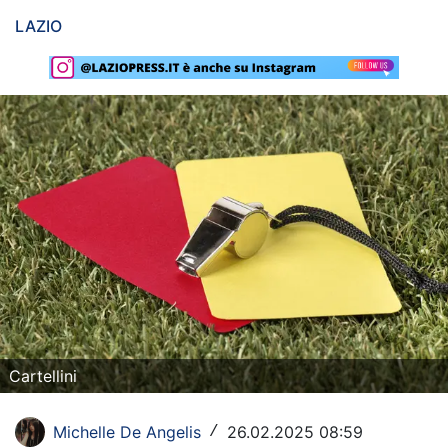
LAZIO
Rassegna Lazio
Social
Calcio
Serie A
Champions League
Europa League
Altri Sport
Formula 1
Cartellini
Tennis
Vela
Michelle De Angelis
26.02.2025 08:59
/