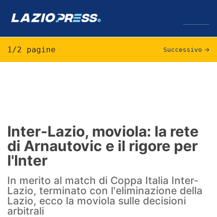
↓
Menu
1/2 pagine
Successivo
→
Lazio
News
Formello
Inter-Lazio, moviola: la rete
di Arnautovic e il rigore per
Infortuni
l'Inter
Primavera
In merito al match di Coppa Italia Inter-
Calciomercato
Lazio, terminato con l'eliminazione della
Lazio, ecco la moviola sulle decisioni
Lazio Women
arbitrali