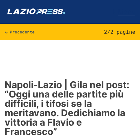
↓
Menu
2/2 pagine
←
Precedente
Lazio
News
Formello
Napoli-Lazio | Gila nel post:
“Oggi una delle partite più
Infortuni
difficili, i tifosi se la
Primavera
meritavano. Dedichiamo la
vittoria a Flavio e
Calciomercato
Francesco”
Lazio Women