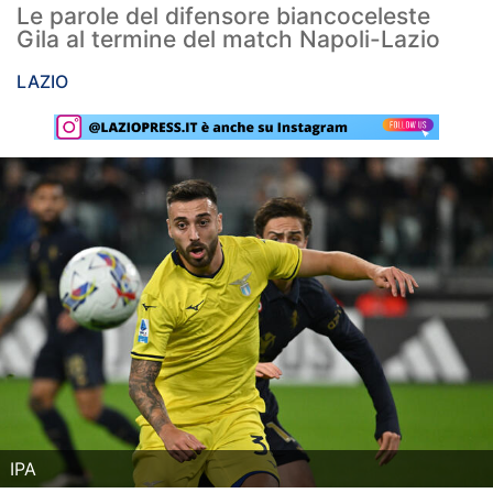
Le parole del difensore biancoceleste
Rassegna Lazio
Gila al termine del match Napoli-Lazio
Social
LAZIO
Calcio
Serie A
Champions League
Europa League
Altri Sport
Formula 1
Tennis
Vela
IPA