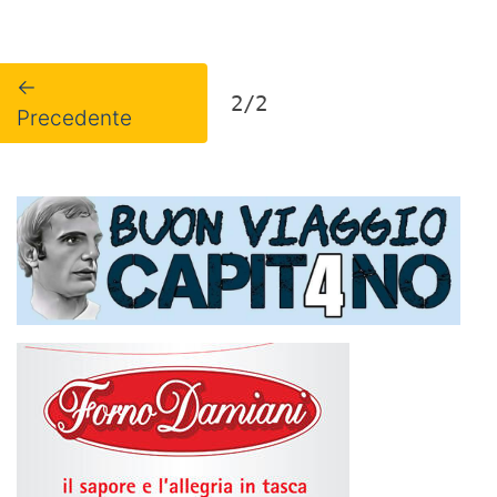
←
2/2
Precedente