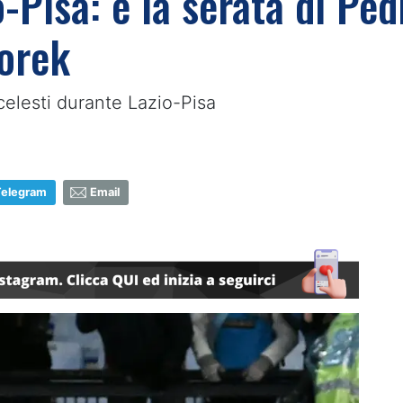
-Pisa: è la serata di Pedr
borek
ocelesti durante Lazio-Pisa
Telegram
Email