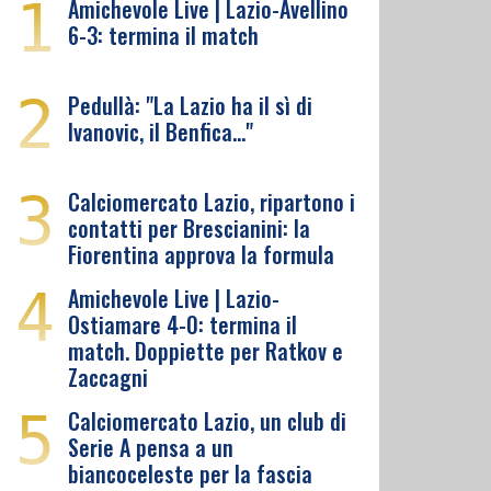
1
Amichevole Live | Lazio-Avellino
6-3: termina il match
2
Pedullà: "La Lazio ha il sì di
Ivanovic, il Benfica…"
3
Calciomercato Lazio, ripartono i
contatti per Brescianini: la
Fiorentina approva la formula
4
Amichevole Live | Lazio-
Ostiamare 4-0: termina il
match. Doppiette per Ratkov e
Zaccagni
5
Calciomercato Lazio, un club di
Serie A pensa a un
biancoceleste per la fascia