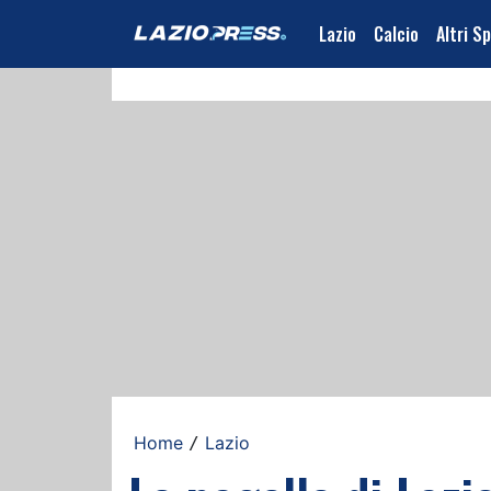
Lazio
Calcio
Altri S
Home
Lazio
/