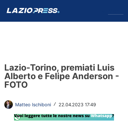
↓
Menu
Lazio
News
Lazio-Torino, premiati Luis
Formello
Alberto e Felipe Anderson -
FOTO
Infortuni
Primavera
Matteo Ischiboni
22.04.2023 17:49
/
Calciomercato
Lazio Women