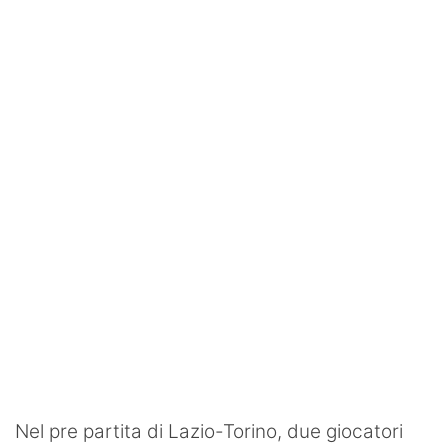
Rassegna Lazio
Social
Calcio
Serie A
Champions League
Europa League
Altri Sport
Formula 1
Tennis
Vela
Nel pre partita di Lazio-Torino, due giocatori