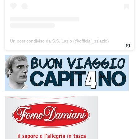
Un post condiviso da S.S. Lazio (@official_sslazio)