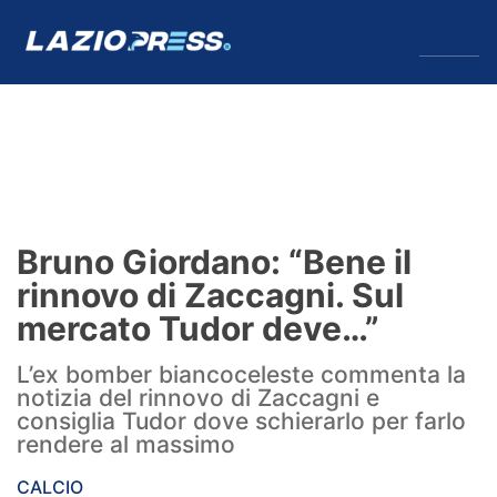
↓
Menu
Lazio
News
Bruno Giordano: “Bene il
Formello
rinnovo di Zaccagni. Sul
mercato Tudor deve…”
Infortuni
L’ex bomber biancoceleste commenta la
Primavera
notizia del rinnovo di Zaccagni e
consiglia Tudor dove schierarlo per farlo
Calciomercato
rendere al massimo
Lazio Women
CALCIO