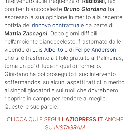
Intervenuto sulle frequenze di
Radiosei
, l’ex
bomber biancoceleste
Bruno Giordano
ha
espresso la sua opinione in merito alla recente
notizia del
rinnovo contrattuale
da parte di
Mattia
Zaccagni
. Dopo giorni difficili
nell’ambiente biancoceleste, frastornato dalle
vicende di
Luis Alberto
e di
Felipe Anderson
che si è trasferito a titolo gratuito al Palmeiras,
torna un po’ di luce in quel di Formello.
Giordano ha poi proseguito il suo intervento
soffermandosi su alcuni aspetti tattici in merito
ai singoli giocatori e sui ruoli che dovrebbero
ricoprire in campo per rendere al meglio.
Queste le sue parole:
CLICCA QUI E SEGUI
LAZIOPRESS.IT
ANCHE
SU
INSTAGRAM