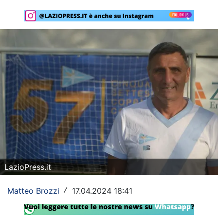
Rassegna Lazio
Social
Calcio
Serie A
Champions League
Europa League
Altri Sport
Formula 1
LazioPress.it
Tennis
Matteo Brozzi
17.04.2024 18:41
/
Vela